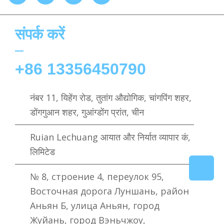
संपर्क करें
+86 13356450790
नंबर 11, यिहेंग रोड, तुतांग औद्योगिक, चांगपिंग शहर,
डोंगगुआन शहर, गुआंग्डोंग प्रांत, चीन
Ruian Lechuang आयात और निर्यात व्यापार कं,
लिमिटेड
№ 8, строение 4, переулок 95,
Восточная дорога Луншань, район
Аньян Б, улица Аньян, город
Жуйань, город Вэньчжоу,