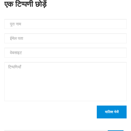
एक टिप्पणी छोड़ें
मालिश भेजें