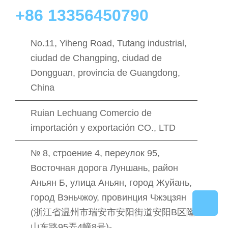
+86 13356450790
No.11, Yiheng Road, Tutang industrial,
ciudad de Changping, ciudad de
Dongguan, provincia de Guangdong,
China
Ruian Lechuang Comercio de
importación y exportación CO., LTD
№ 8, строение 4, переулок 95,
Восточная дорога Луншань, район
Аньян Б, улица Аньян, город Жуйань,
город Вэньчжоу, провинция Чжэцзян
(浙江省温州市瑞安市安阳街道安阳B区隆
山东路95弄4幢8号)-