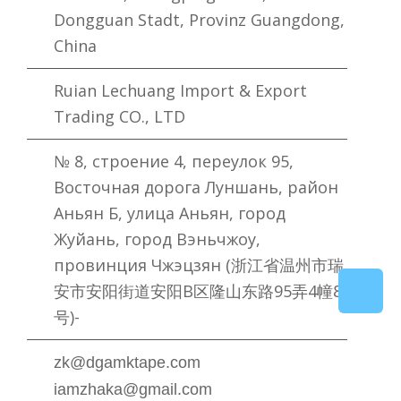
Dongguan Stadt, Provinz Guangdong,
China
Ruian Lechuang Import & Export
Trading CO., LTD
№ 8, строение 4, переулок 95,
Восточная дорога Луншань, район
Аньян Б, улица Аньян, город
Жуйань, город Вэньчжоу,
провинция Чжэцзян (浙江省温州市瑞
安市安阳街道安阳B区隆山东路95弄4幢8
号)-
zk@dgamktape.com
iamzhaka@gmail.com