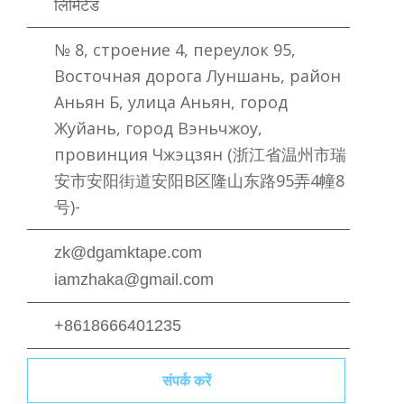
लिमिटेड
№ 8, строение 4, переулок 95,
Восточная дорога Луншань, район
Аньян Б, улица Аньян, город
Жуйань, город Вэньчжоу,
провинция Чжэцзян (浙江省温州市瑞
安市安阳街道安阳B区隆山东路95弄4幢8
号)-
zk@dgamktape.com
iamzhaka@gmail.com
+8618666401235
संपर्क करें