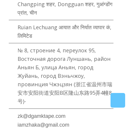
Changping शहर, Dongguan शहर, गुआंग्डोंग
प्रांत, चीन
Ruian Lechuang आयात और निर्यात व्यापार कं,
लिमिटेड
№ 8, строение 4, переулок 95,
Восточная дорога Луншань, район
Аньян Б, улица Аньян, город
Жуйань, город Вэньчжоу,
провинция Чжэцзян (浙江省温州市瑞
安市安阳街道安阳B区隆山东路95弄4幢8
号)-
zk@dgamktape.com
iamzhaka@gmail.com