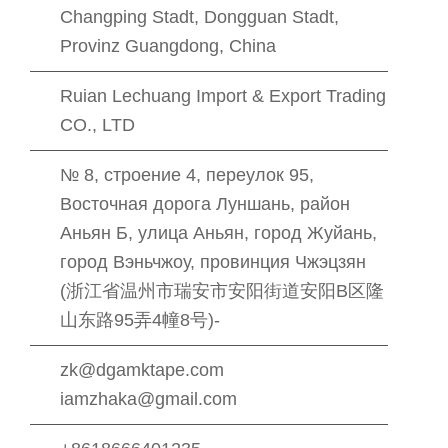
Changping Stadt, Dongguan Stadt,
Provinz Guangdong, China
Ruian Lechuang Import & Export Trading
CO., LTD
№ 8, строение 4, переулок 95,
Восточная дорога Луншань, район
Аньян Б, улица Аньян, город Жуйань,
город Вэньчжоу, провинция Чжэцзян
(浙江省温州市瑞安市安阳街道安阳B区隆
山东路95弄4幢8号)-
zk@dgamktape.com
iamzhaka@gmail.com