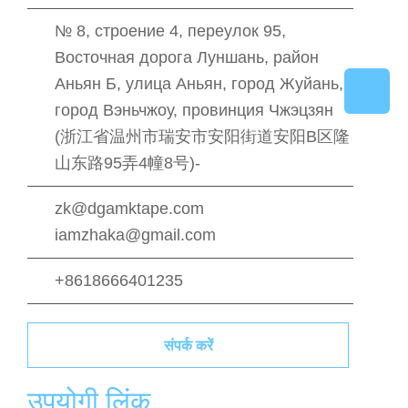
№ 8, строение 4, переулок 95,
Восточная дорога Луншань, район
Аньян Б, улица Аньян, город Жуйань,
город Вэньчжоу, провинция Чжэцзян
(浙江省温州市瑞安市安阳街道安阳B区隆
山东路95弄4幢8号)-
zk@dgamktape.com
iamzhaka@gmail.com
+8618666401235
संपर्क करें
उपयोगी लिंक